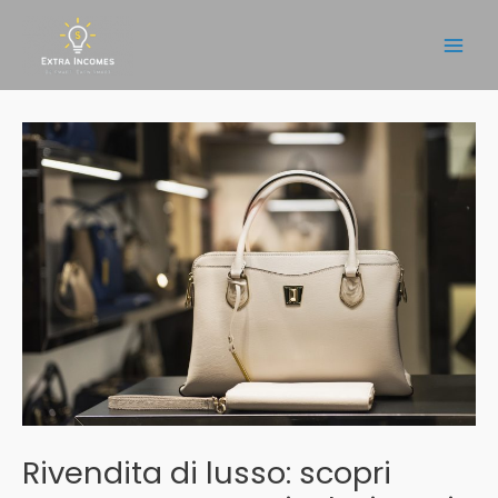
Vai
al
Main
contenuto
Men
Rivendita di lusso: scopri