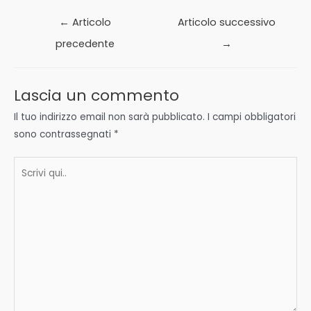
Navigazione
←
Articolo
Articolo successivo
articoli
precedente
→
Lascia un commento
Il tuo indirizzo email non sarà pubblicato.
I campi obbligatori
sono contrassegnati
*
Scrivi
qui..