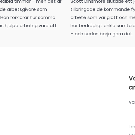
exibla timmar – men det är
Scott Dinsmore slutade ett
 de arbetsgivare som
tillbringade de kommande fy
Han förklarar hur samma
arbete som var glatt och men
n hjälpa arbetsgivare att
här bedrägligt enkla samtale
– och sedan börja göra det.
Va
a
Va
I 
ba