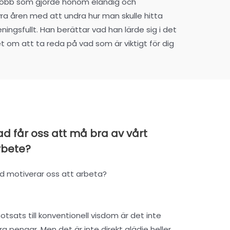
 jobb som gjorde honom eländig och
ra åren med att undra hur man skulle hitta
ingsfullt. Han berättar vad han lärde sig i det
t om att ta reda på vad som är viktigt för dig
d får oss att må bra av vårt
rbete?
d motiverar oss att arbeta?
motsats till konventionell visdom är det inte
ra pengar. Men det är inte direkt glädje heller.