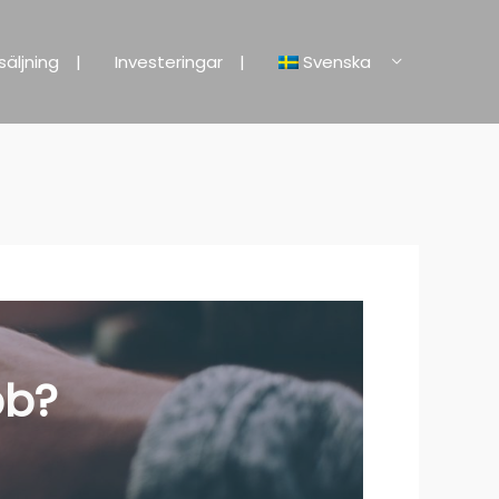
säljning
Investeringar
Svenska
bb
?