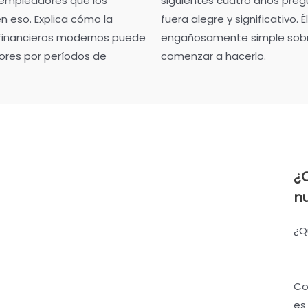
s empleadores que los
siguientes cuatro años pre
 eso. Explica cómo la
fuera alegre y significativo.
financieros modernos puede
engañosamente simple sobre 
ores por períodos de
comenzar a hacerlo.
¿
n
¿Q
Co
es