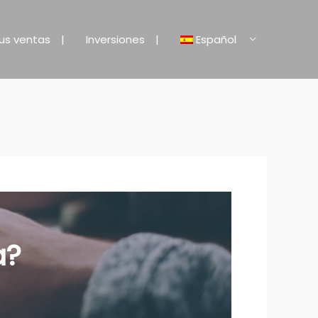
us ventas
Inversiones
Español
a
?