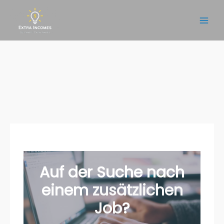
Zum
Inhalt
Main
springen
Men
Auf der Suche nach
einem
zusätzlichen
Job
?