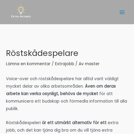
Hoppa
till
Main
innehåll
Men
Röstskådespelare
Lämna en kommentar
/
Extrajobb
/ Av
master
Voice-over och röstskådespelare har alltid varit väldigt
mycket delar av olika arbetsområden.
Även om deras
arbete kan verka osynligt, behövs de mycket
för att
kommunicera ett budskap och förmedla information till alla
publik.
Röstskådespeleri
är ett utmärkt alternativ för ett
extra
jobb, och det kan tjäna dig bra om du vill tjäna extra