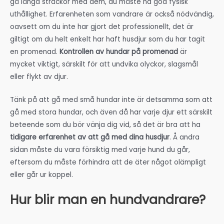
gå långa sträckor med dem, du måste ha god fysisk
uthållighet. Erfarenheten som vandrare är också nödvändig,
oavsett om du inte har gjort det professionellt, det är
giltigt om du helt enkelt har haft husdjur som du har tagit
en promenad.
Kontrollen av hundar på promenad
är
mycket viktigt, särskilt för att undvika olyckor, slagsmål
eller flykt av djur.
Tänk på att gå med små hundar inte är detsamma som att
gå med stora hundar, och även då har varje djur ett särskilt
beteende som du bör vänja dig vid, så det är bra att ha
tidigare erfarenhet av att gå med dina husdjur
. Å andra
sidan måste du vara försiktig med varje hund du går,
eftersom du måste förhindra att de äter något olämpligt
eller går ur koppel.
Hur blir man en hundvandrare?