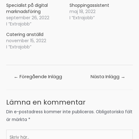
Specialist på digital
Shoppingassistent
marknadsföring
maj 18, 2022
september 26, 2022
I ”Extrajobb”
I ”Extrajobb”
Catering anställd
november 15, 2022
I ”Extrajobb”
Inläggsnavigering
←
Föregående Inlägg
Nästa Inlägg
→
Lämna en kommentar
Din e-postadress kommer inte publiceras.
Obligatoriska fält
är märkta
*
Skriv