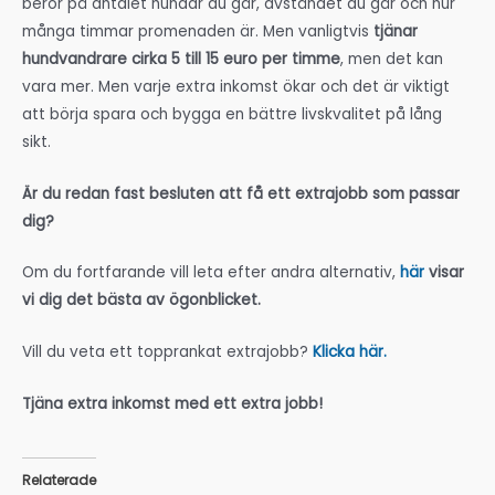
beror på antalet hundar du går, avståndet du går och hur
många timmar promenaden är. Men vanligtvis
tjänar
hundvandrare cirka 5 till 15 euro per timme
, men det kan
vara mer. Men varje extra inkomst ökar och det är viktigt
att börja spara och bygga en bättre livskvalitet på lång
sikt.
Är du redan fast besluten att få ett extrajobb som passar
dig?
Om du fortfarande vill leta efter andra alternativ,
här
visar
vi dig det bästa av ögonblicket.
Vill du veta ett topprankat extrajobb?
Klicka här.
Tjäna extra inkomst med ett extra jobb!
Relaterade