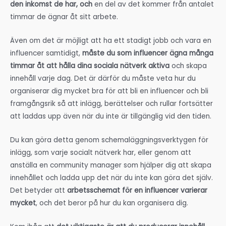
Du kan göra detta genom schemaläggningsverktygen för
inlägg, som varje socialt nätverk har, eller genom att
anställa en community manager som hjälper dig att skapa
innehållet och ladda upp det när du inte kan göra det själv.
Det betyder att
arbetsschemat för en influencer varierar
mycket
, och det beror på hur du kan organisera dig.
Kom ihåg att
det viktigaste är att du producerar innehåll.
Om du inte har tid under veckan kan du göra det på
helgerna, avancera allt innehåll och publicera det
successivt nästa vecka. Detta är ett bra knep för att
fortsätta ha interaktioner utan att spendera för mycket tid.
Är du redo att syssla med influencers värld?
Om du fortfarande är osäker och letar efter ett annat
extrajobb,
här
är några alternativ.
Vill du veta det bäst betalda extrajobbet just nu?
Klicka här.