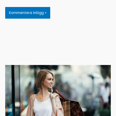
Personal Shopper
The Best Valued Extra Job
★
★
★
★
★