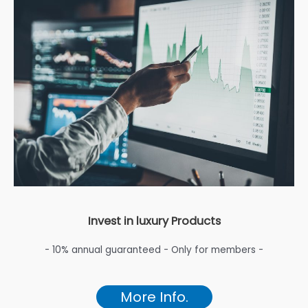
Invest in luxury Products
- 10% annual guaranteed - Only for members -
More Info.
CONTACT US
Namn
(required)