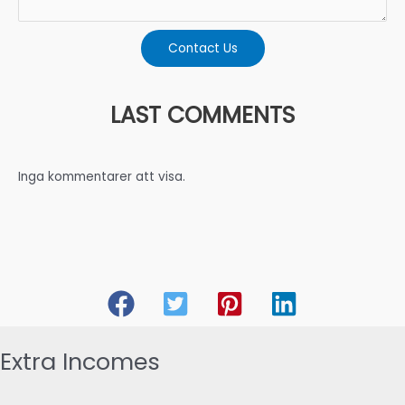
Extra Incomes
Make money online and improve your quality of life.
Home
|
Get Extra Job
|
Sell your stuff
|
Invest
Copyright © 2026 Extra Incomes
Powered by Extra Incomes