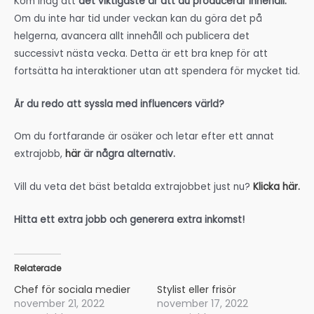
Hitta ett extra jobb och generera extra inkomst!
Relaterade
Chef för sociala medier
Stylist eller frisör
november 21, 2022
november 17, 2022
I ”Extrajobb”
I ”Extrajobb”
10 extra jobb online för att
generera extra inkomst
augusti 12, 2022
I ”Extrajobb”
Inläggsnavigering
←
Föregående Inlägg
Nästa Inlägg
→