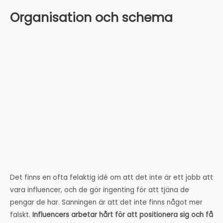
Organisation och schema
Det finns en ofta felaktig idé om att det inte är ett jobb att
vara influencer, och de gör ingenting för att tjäna de
pengar de har. Sanningen är att det inte finns något mer
falskt.
Influencers arbetar hårt för att positionera sig och få
den inkomst de har, och
en del av det kommer från antalet
timmar de ägnar åt sitt arbete.
Även om det är möjligt att ha ett stadigt jobb och vara en
influencer samtidigt,
måste du som influencer ägna många
timmar åt att hålla dina sociala nätverk aktiva
och skapa
innehåll varje dag. Det är därför du måste veta hur du
organiserar dig mycket bra för att bli en influencer och bli
framgångsrik så att inlägg, berättelser och rullar fortsätter
att laddas upp även när du inte är tillgänglig vid den tiden.