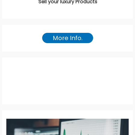
Sell your luxury Products
More Info.