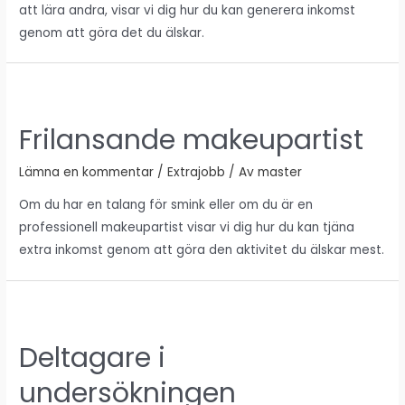
att lära andra, visar vi dig hur du kan generera inkomst
genom att göra det du älskar.
Frilansande makeupartist
Lämna en kommentar
/
Extrajobb
/ Av
master
Om du har en talang för smink eller om du är en
professionell makeupartist visar vi dig hur du kan tjäna
extra inkomst genom att göra den aktivitet du älskar mest.
Deltagare i
undersökningen