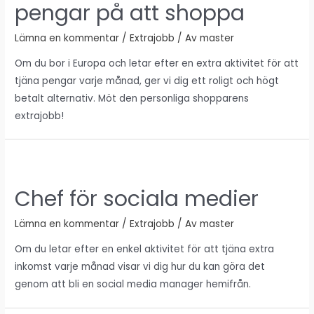
pengar på att shoppa
Lämna en kommentar
/
Extrajobb
/ Av
master
Om du bor i Europa och letar efter en extra aktivitet för att
tjäna pengar varje månad, ger vi dig ett roligt och högt
betalt alternativ. Möt den personliga shopparens
extrajobb!
Chef för sociala medier
Lämna en kommentar
/
Extrajobb
/ Av
master
Om du letar efter en enkel aktivitet för att tjäna extra
inkomst varje månad visar vi dig hur du kan göra det
genom att bli en social media manager hemifrån.