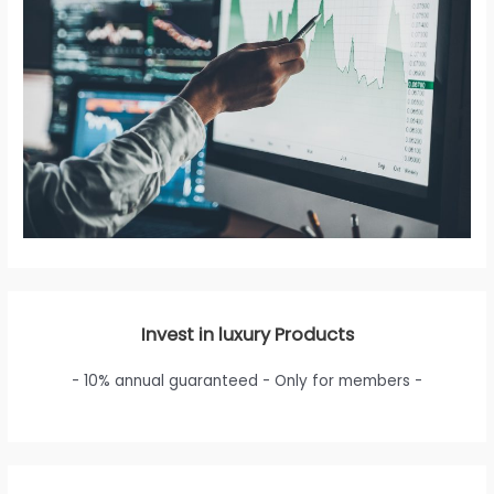
Invest in luxury Products
- 10% annual guaranteed - Only for members -