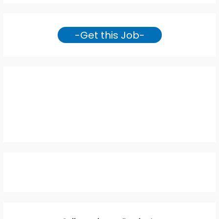
-Get this Job-