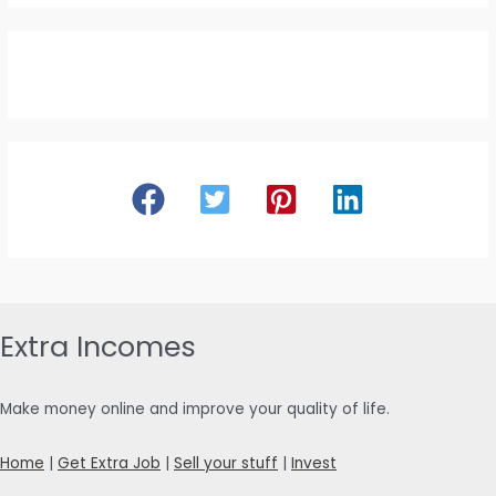
Extra Incomes
Make money online and improve your quality of life.
Home
|
Get Extra Job
|
Sell your stuff
|
Invest