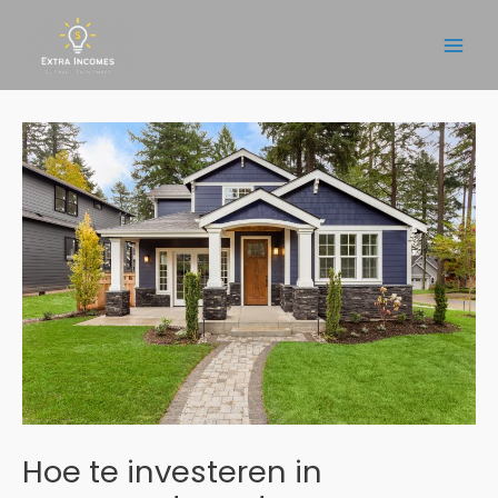
Ga
naar
Main
de
inhoud
Men
Hoe te investeren in