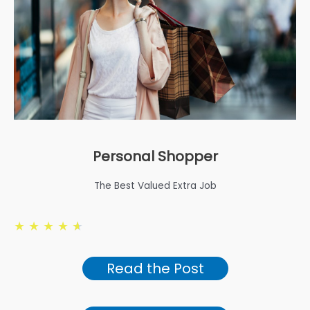
Personal Shopper
The Best Valued Extra Job
★
★
★
★
★
Read the Post