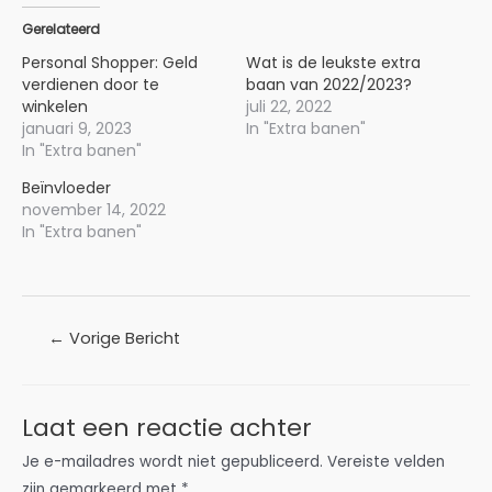
Gerelateerd
Personal Shopper: Geld
Wat is de leukste extra
verdienen door te
baan van 2022/2023?
winkelen
juli 22, 2022
januari 9, 2023
In "Extra banen"
In "Extra banen"
Beïnvloeder
november 14, 2022
In "Extra banen"
Bericht
←
Vorige Bericht
navigatie
Laat een reactie achter
Je e-mailadres wordt niet gepubliceerd.
Vereiste velden
zijn gemarkeerd met
*