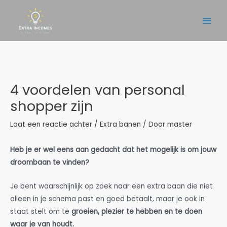
Ga
naar
Main
de
inhoud
Men
4 voordelen van personal
shopper zijn
Laat een reactie achter
/
Extra banen
/ Door
master
Heb je er wel eens aan gedacht dat het mogelijk is om jouw
droombaan te vinden?
Je bent waarschijnlijk op zoek naar een extra baan die niet
alleen in je schema past en goed betaalt, maar je ook in
staat stelt om te
groeien, plezier te hebben en te doen
waar je van houdt.