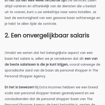
En het zal niet elke week hetzelfde zijn!
De services zullen
altijd variëren en afhankelijk van de diensten die u besluit
uit te voeren, kunt u uw winkeltrips naar wens instellen. Je
laat de eentonigheid van een gewone baan achterwege en
je hebt te allen tijde de controle.
2. Een onvergelijkbaar salaris
Omdat we weten dat het belangrijkste aspect van een
baan het salaris is, willen we je verzekeren dat dit
een van
de beste salarissen is die je kunt krijgen,
vooral vanwege de
sporadische aard van de baan als personal shopper in The
Personal Shopper Agency.
En het is bewezen!
Bij Extra Incomes hebben we een breed
scala aan personal shopper-banen geanalyseerd en we
concludeerden dat de personal shopper-baan van The
Personal Shopper Agency de best betaalde is, gezien de