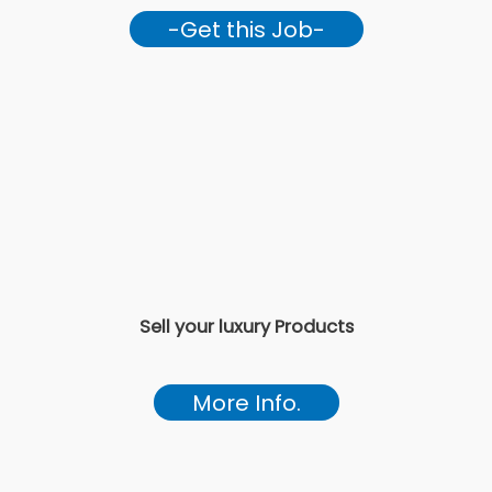
-Get this Job-
Sell your luxury Products
More Info.