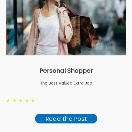
Personal Shopper
The Best Valued Extra Job
★
★
★
★
★
Read the Post