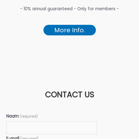
- 10% annual guaranteed - Only for members -
More Info.
CONTACT US
Naam
(required)
E-mail
(required)