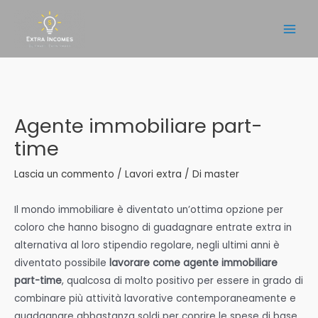
Vai
al
Main
contenuto
Men
Agente immobiliare part-
time
Lascia un commento
/
Lavori extra
/ Di
master
Il mondo immobiliare è diventato un’ottima opzione per
coloro che hanno bisogno di guadagnare entrate extra in
alternativa al loro stipendio regolare, negli ultimi anni è
diventato possibile
lavorare come agente immobiliare
part-time
, qualcosa di molto positivo per essere in grado di
combinare più attività lavorative contemporaneamente e
guadagnare abbastanza soldi per coprire le spese di base,