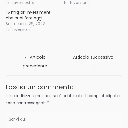
In "Lavori extra"
In "Inversioni"
I 5 migliori investimenti
che puoi fare oggi
Settembre 26, 2022
In "Inversioni"
Navigazione
←
Articolo
Articolo successivo
articoli
precedente
→
Lascia un commento
Il tuo indirizzo email non sarà pubblicato.
I campi obbligatori
sono contrassegnati
*
Scrivi
qui..