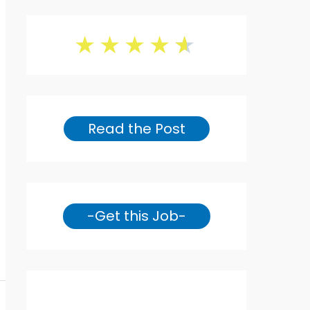
★
★
★
★
★
Read the Post
-Get this Job-