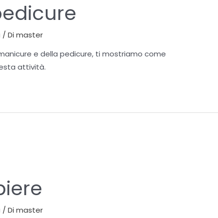
pedicure
a
/ Di
master
 manicure e della pedicure, ti mostriamo come
sta attività.
biere
a
/ Di
master