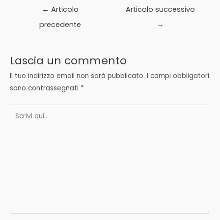
Navigazione
←
Articolo
Articolo successivo
articoli
precedente
→
Lascia un commento
Il tuo indirizzo email non sarà pubblicato.
I campi obbligatori
sono contrassegnati
*
Scrivi
qui..