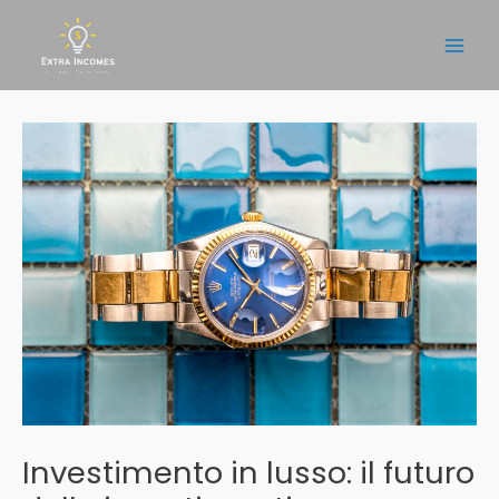
Vai
al
Main
contenuto
Men
Investimento in lusso: il futuro