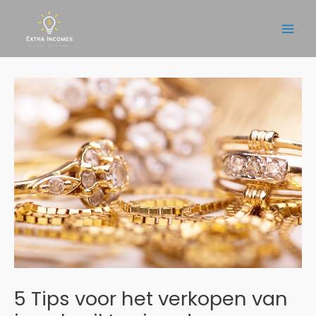
Ga
naar
Main
de
inhoud
Men
5 Tips voor het verkopen van