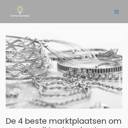
Ga
naar
Main
de
inhoud
Men
De 4 beste marktplaatsen om