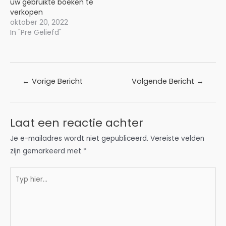
uw gebruikte boeken te
verkopen
oktober 20, 2022
In "Pre Geliefd"
Bericht
←
Vorige Bericht
Volgende Bericht
→
navigatie
Laat een reactie achter
Je e-mailadres wordt niet gepubliceerd.
Vereiste velden
zijn gemarkeerd met
*
Typ
hier...