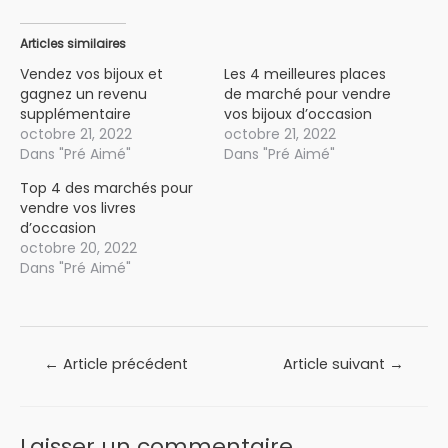
Articles similaires
Vendez vos bijoux et
Les 4 meilleures places
gagnez un revenu
de marché pour vendre
supplémentaire
vos bijoux d’occasion
octobre 21, 2022
octobre 21, 2022
Dans "Pré Aimé"
Dans "Pré Aimé"
Top 4 des marchés pour
vendre vos livres
d’occasion
octobre 20, 2022
Dans "Pré Aimé"
Navigation
←
Article précédent
Article suivant
→
de
l’article
Laisser un commentaire