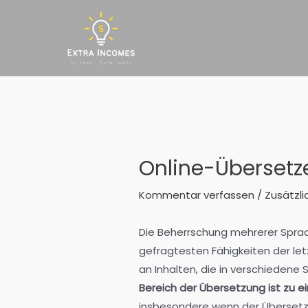
Zum
Inhalt
springen
Online-Übersetz
Kommentar verfassen
/
Zusätzli
Die Beherrschung mehrerer Sprach
gefragtesten Fähigkeiten der l
an Inhalten, die in verschieden
Bereich der Übersetzung ist zu
insbesondere wenn der Übersetze