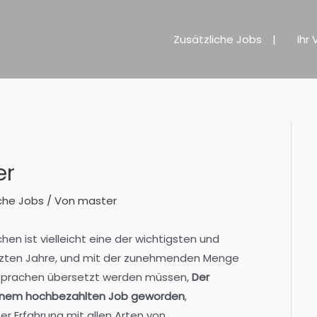
Zusätzliche Jobs
Ihr 
er
che Jobs
/ Von
master
en ist vielleicht eine der wichtigsten und
etzten Jahre, und mit der zunehmenden Menge
e Sprachen übersetzt werden müssen,
Der
 einem hochbezahlten Job geworden
,
r Erfahrung mit allen Arten von