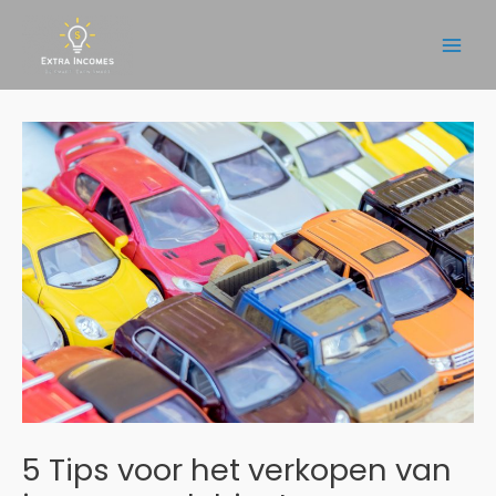
Ga
naar
Main
de
inhoud
Men
5 Tips voor het verkopen van