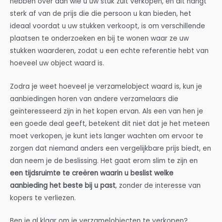
hebben over aan wie u uw stuk zult verkopen, en dit hangt
sterk af van de prijs die die persoon u kan bieden, het
ideaal voordat u uw stukken verkoopt, is om verschillende
plaatsen te onderzoeken en bij te wonen waar ze uw
stukken waarderen, zodat u een echte referentie hebt van
hoeveel uw object waard is.
Zodra je weet hoeveel je verzamelobject waard is, kun je
aanbiedingen horen van andere verzamelaars die
geïnteresseerd zijn in het kopen ervan. Als een van hen je
een goede deal geeft, betekent dit niet dat je het meteen
moet verkopen, je kunt iets langer wachten om ervoor te
zorgen dat niemand anders een vergelijkbare prijs biedt, en
dan neem je de beslissing. Het gaat erom slim te zijn en
een tijdsruimte te creëren waarin u beslist welke
aanbieding het beste bij u past
, zonder de interesse van
kopers te verliezen.
Ben je al klaar om je verzamelobjecten te verkopen?