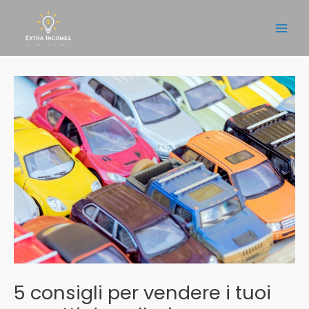
Vai
al
Main
contenuto
Men
5 consigli per vendere i tuoi