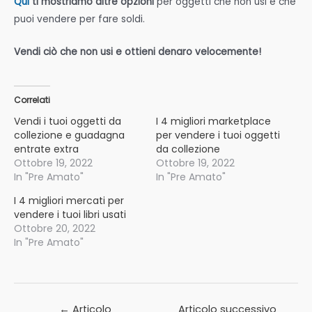
Qui
ti mostriamo altre opzioni
per oggetti che non usi e che
puoi vendere per fare soldi.
Vendi ciò che non usi e ottieni denaro velocemente!
Correlati
Vendi i tuoi oggetti da
I 4 migliori marketplace
collezione e guadagna
per vendere i tuoi oggetti
entrate extra
da collezione
Ottobre 19, 2022
Ottobre 19, 2022
In "Pre Amato"
In "Pre Amato"
I 4 migliori mercati per
vendere i tuoi libri usati
Ottobre 20, 2022
In "Pre Amato"
Navigazione
←
Articolo
Articolo successivo