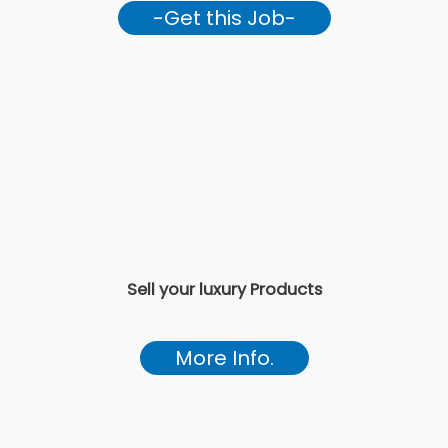
-Get this Job-
Sell your luxury Products
More Info.