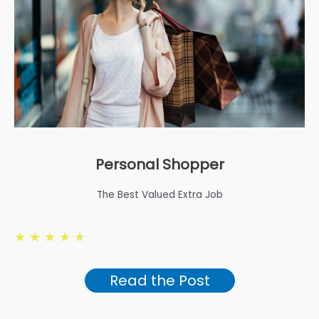
Personal Shopper
The Best Valued Extra Job
★
★
★
★
★
Read the Post