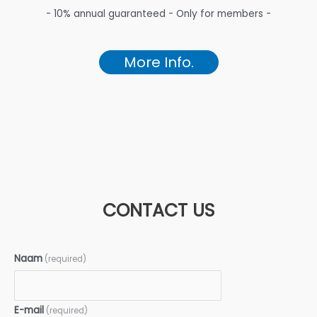
- 10% annual guaranteed - Only for members -
More Info.
CONTACT US
Naam
(required)
E-mail
(required)