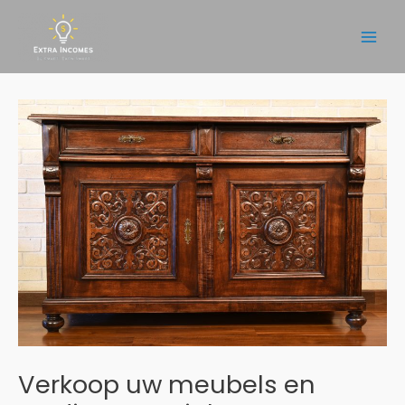
Ga
naar
Main
de
inhoud
Men
Verkoop uw meubels en