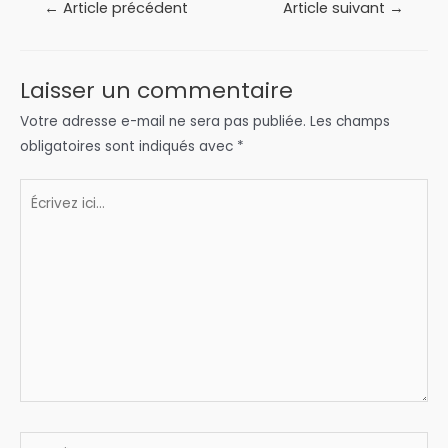
Navigation
←
Article précédent
Article suivant
→
de
l’article
Laisser un commentaire
Votre adresse e-mail ne sera pas publiée.
Les champs
obligatoires sont indiqués avec
*
Écrivez
ici…
Nom*