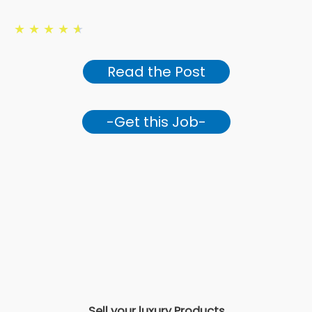
★
★
★
★
★
Read the Post
-Get this Job-
Sell your luxury Products