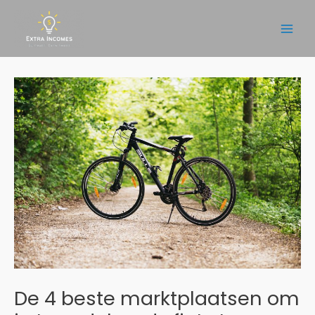
Ga
naar
Main
de
inhoud
Men
De 4 beste marktplaatsen om