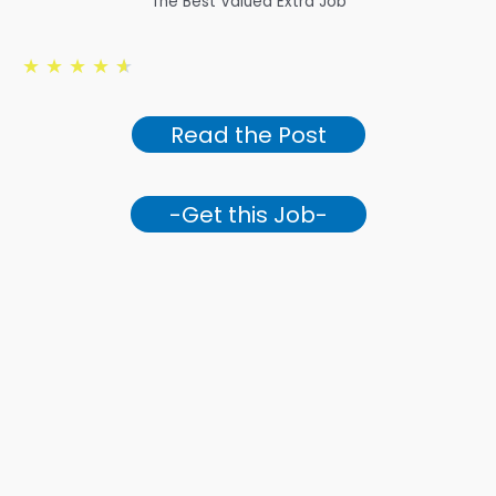
The Best Valued Extra Job
★
★
★
★
★
Read the Post
-Get this Job-