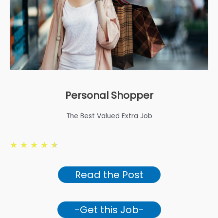
Personal Shopper
The Best Valued Extra Job
★
★
★
★
★
Read the Post
-Get this Job-