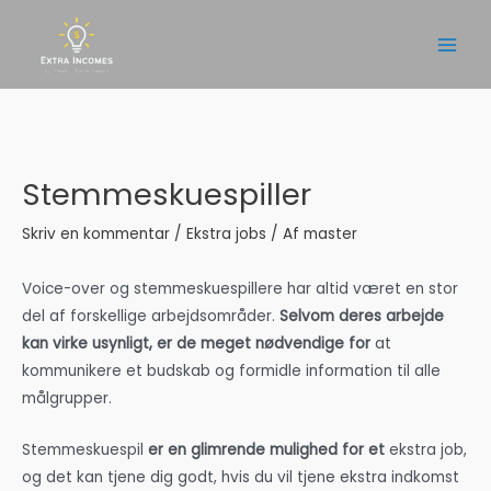
Gå
til
Main
indholdet
Men
Stemmeskuespiller
Skriv en kommentar
/
Ekstra jobs
/ Af
master
Voice-over og stemmeskuespillere har altid været en stor
del af forskellige arbejdsområder.
Selvom deres arbejde
kan virke usynligt, er de meget nødvendige for
at
kommunikere et budskab og formidle information til alle
målgrupper.
Stemmeskuespil
er en glimrende mulighed for et
ekstra job,
og det kan tjene dig godt, hvis du vil tjene ekstra indkomst