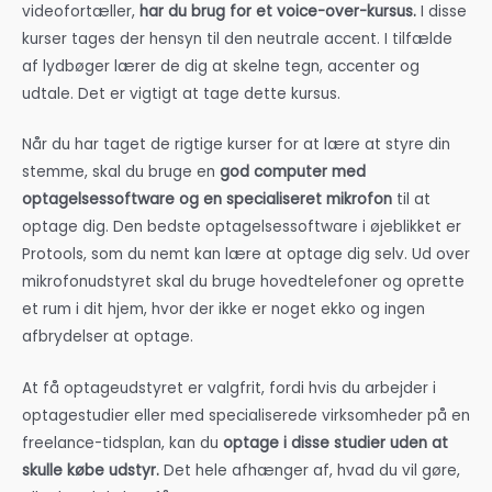
videofortæller,
har du brug for et voice-over-kursus.
I disse
kurser tages der hensyn til den neutrale accent. I tilfælde
af lydbøger lærer de dig at skelne tegn, accenter og
udtale. Det er vigtigt at tage dette kursus.
Når du har taget de rigtige kurser for at lære at styre din
stemme, skal du bruge en
god computer med
optagelsessoftware og en specialiseret mikrofon
til at
optage dig. Den bedste optagelsessoftware i øjeblikket er
Protools, som du nemt kan lære at optage dig selv. Ud over
mikrofonudstyret skal du bruge hovedtelefoner og oprette
et rum i dit hjem, hvor der ikke er noget ekko og ingen
afbrydelser at optage.
At få optageudstyret er valgfrit, fordi hvis du arbejder i
optagestudier eller med specialiserede virksomheder på en
freelance-tidsplan, kan du
optage i disse studier uden at
skulle købe udstyr.
Det hele afhænger af, hvad du vil gøre,