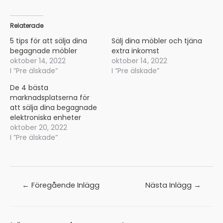
Relaterade
5 tips för att sälja dina
Sälj dina möbler och tjäna
begagnade möbler
extra inkomst
oktober 14, 2022
oktober 14, 2022
I ”Pre älskade”
I ”Pre älskade”
De 4 bästa
marknadsplatserna för
att sälja dina begagnade
elektroniska enheter
oktober 20, 2022
I ”Pre älskade”
Inläggsnavigering
←
Föregående Inlägg
Nästa Inlägg
→