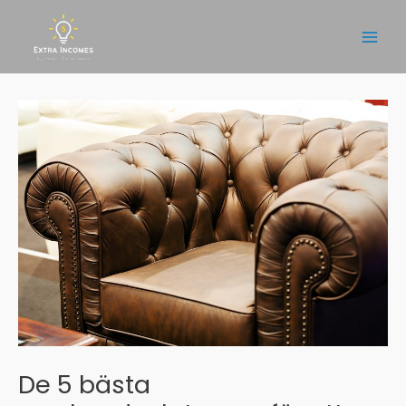
Hoppa
till
Main
innehåll
Men
De 5 bästa