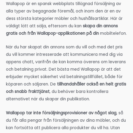
Wallapop är en spansk webbplats tillägnad försäljning av
alla typer av begagnade föremål, och inom den är en av
dess största kategorier möbler och hushållsartiklar. Här är
väldigt lätt att sälja, eftersom du kan
skapa din annons
gratis och från Wallapop-applikationen på din
mobiltelefon.
När du har skapat din annons som du vill och med det pris
du vill kommer intresserade att kommunicera med dig via
appens chatt, varifrån de kan komma överens om leverans
och betalning privat. Det bästa med Wallapop är att det
erbjuder mycket säkerhet vid betalningstillfället, både för
köparen och säljaren. De
tillhandahåller också en helt gratis
och snabb frakttjänst
, du behöver bara kontrollera
alternativet när du skapar din publikation.
Wallapop tar inte försäljningsprovisioner av något slag
, så
du får alla pengar från försäljningen av dina möbler, och du
kan fortsätta att publicera alla produkter du vill ha. Utan