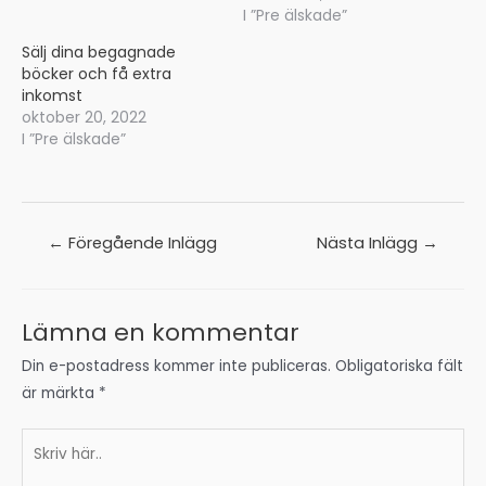
I ”Pre älskade”
Sälj dina begagnade
böcker och få extra
inkomst
oktober 20, 2022
I ”Pre älskade”
Inläggsnavigering
←
Föregående Inlägg
Nästa Inlägg
→
Lämna en kommentar
Din e-postadress kommer inte publiceras.
Obligatoriska fält
är märkta
*
Skriv
här..