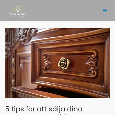
Hoppa
till
Main
innehåll
Men
5 tips för att sälja dina