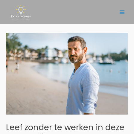
Ga
naar
Main
de
inhoud
Men
Leef zonder te werken in deze