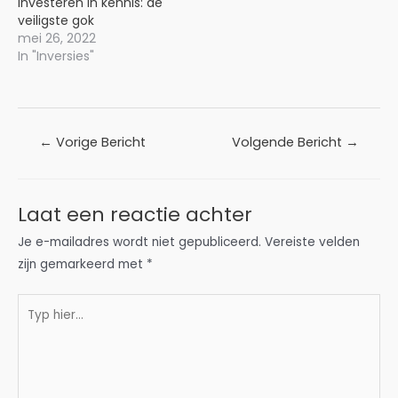
Investeren in kennis: de
veiligste gok
mei 26, 2022
In "Inversies"
Bericht
←
Vorige Bericht
Volgende Bericht
→
navigatie
Laat een reactie achter
Je e-mailadres wordt niet gepubliceerd.
Vereiste velden
zijn gemarkeerd met
*
Typ
hier...