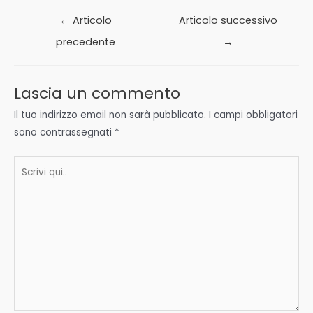
Navigazione
←
Articolo
Articolo successivo
articoli
precedente
→
Lascia un commento
Il tuo indirizzo email non sarà pubblicato.
I campi obbligatori
sono contrassegnati
*
Scrivi
qui..