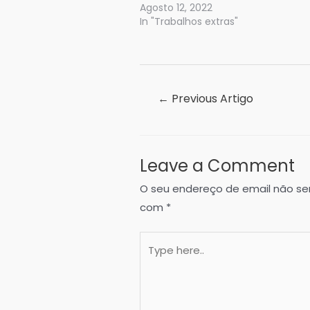
Agosto 12, 2022
In "Trabalhos extras"
Navegação
←
Previous Artigo
de
artigos
Leave a Comment
O seu endereço de email não ser
com
*
Type
here..