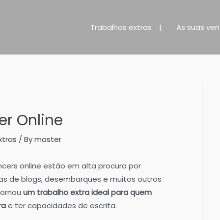
Trabalhos extras
As suas ve
er Online
xtras
/ By
master
ancers online estão em alta procura por
as de blogs, desembarques e muitos outros
tornou
um trabalho extra ideal para quem
ra
e ter capacidades de escrita.