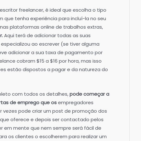
critor freelancer, é ideal que escolha o tipo
m que tenha experiência para incluí-la no seu
il nas plataformas online de trabalhos extras,
r.
Aqui terá de adicionar todas as suas
 especializou ao escrever (se tiver alguma
deve adicionar a sua taxa de pagamento por
eelance cobram $15 a $16 por hora, mas isso
tes estão dispostos a pagar e da natureza do
pleto com todos os detalhes,
pode começar a
ertas de emprego que os
empregadores
or vezes pode criar um post de promoção dos
a que oferece e depois ser contactado pelos
ter em mente que nem sempre será fácil de
ara os clientes o escolherem para realizar um