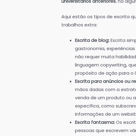
universitários anteriores
, há alg
Aqui estão os tipos de escrita 
trabalhos extra:
Escrita de blog:
Escrita si
gastronomia, experiências 
não requer muita habilida
linguagem copywriting, qu
propósito de ação para o le
Escrita para anúncios ou re
mãos dadas com a estratég
venda de um produto ou a 
específica, como subscrev
informações de um websit
Escrita fantasma:
Os escri
pessoas que escrevem vár