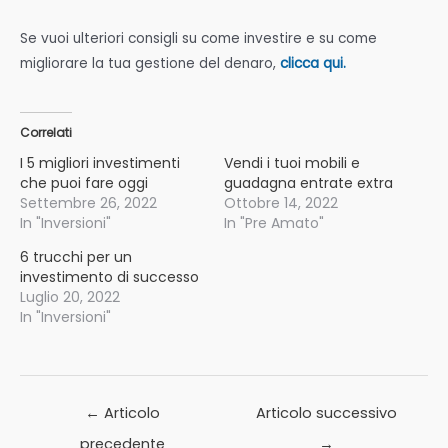
Se vuoi ulteriori consigli su come investire e su come
migliorare la tua gestione del denaro,
clicca qui.
Correlati
I 5 migliori investimenti
Vendi i tuoi mobili e
che puoi fare oggi
guadagna entrate extra
Settembre 26, 2022
Ottobre 14, 2022
In "Inversioni"
In "Pre Amato"
6 trucchi per un
investimento di successo
Luglio 20, 2022
In "Inversioni"
Navigazione
←
Articolo
Articolo successivo
articoli
precedente
→