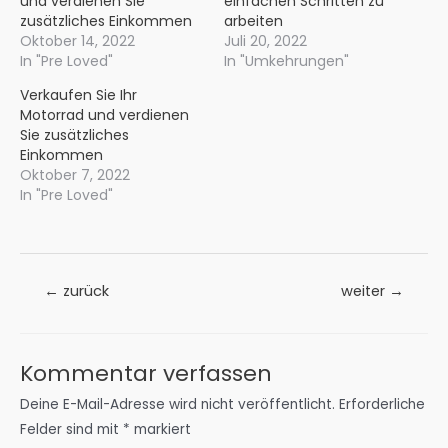
und verdienen Sie
einfachen Schritten zu
zusätzliches Einkommen
arbeiten
Oktober 14, 2022
Juli 20, 2022
In "Pre Loved"
In "Umkehrungen"
Verkaufen Sie Ihr
Motorrad und verdienen
Sie zusätzliches
Einkommen
Oktober 7, 2022
In "Pre Loved"
Beitrags-
←
zurück
weiter
→
Navigation
Kommentar verfassen
Deine E-Mail-Adresse wird nicht veröffentlicht.
Erforderliche
Felder sind mit
*
markiert