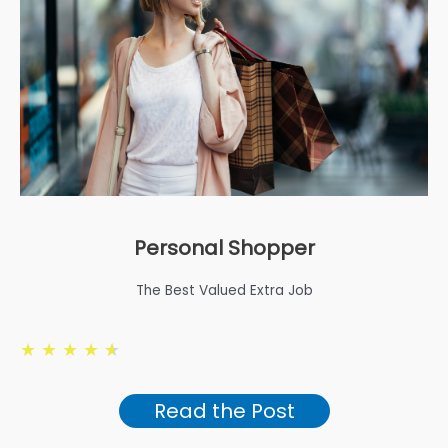
Personal Shopper
The Best Valued Extra Job
★
★
★
★
★
Read the Post