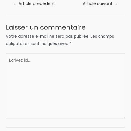
Navigation
←
Article précédent
Article suivant
→
de
l’article
Laisser un commentaire
Votre adresse e-mail ne sera pas publiée.
Les champs
obligatoires sont indiqués avec
*
Écrivez
ici…
Nom*