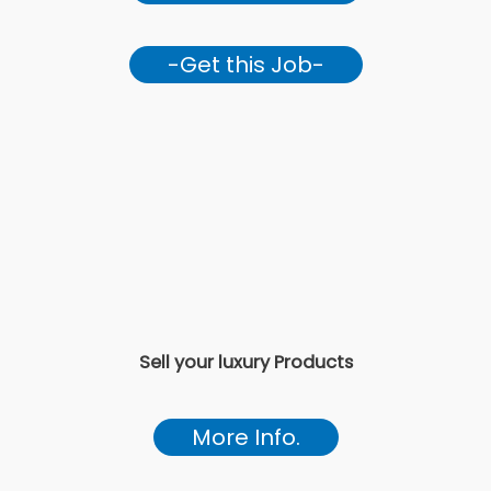
-Get this Job-
Sell your luxury Products
More Info.