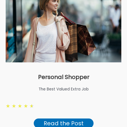
Personal Shopper
The Best Valued Extra Job
★
★
★
★
★
Read the Post