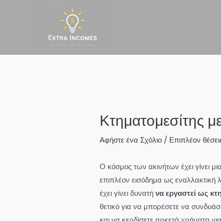
Μετάβαση
στο
περιεχόμενο
Κτηματομεσίτης μ
Αφήστε ένα Σχόλιο
/
Επιπλέον θέσει
Ο κόσμος των ακινήτων έχει γίνει μι
επιπλέον εισόδημα ως εναλλακτική λύ
έχει γίνει δυνατή
να εργαστεί ως κ
θετικό για να μπορέσετε να συνδυά
και να κερδίσετε αρκετά χρήματα για