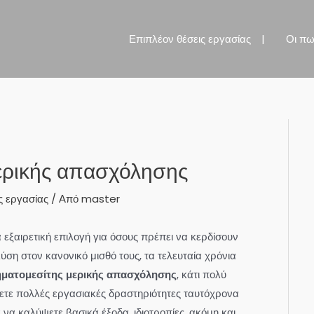
Επιπλέον θέσεις εργασίας
Οι πω
ερικής απασχόλησης
ς εργασίας
/ Από
master
α εξαιρετική επιλογή για όσους πρέπει να κερδίσουν
ση στον κανονικό μισθό τους, τα τελευταία χρόνια
τηματομεσίτης μερικής απασχόλησης
, κάτι πολύ
σετε πολλές εργασιακές δραστηριότητες ταυτόχρονα
 να καλύψετε βασικά έξοδα, ιδιοτροπίες, ακόμη και