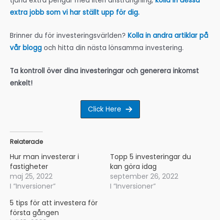
tjäna extra pengar med liten ansträngning,
kolla in dessa
extra jobb som vi har ställt upp för dig.
Brinner du för investeringsvärlden?
Kolla in andra artiklar på
vår blogg
och hitta din nästa lönsamma investering.
Ta kontroll över dina investeringar och generera inkomst
enkelt!
Click Here
Relaterade
Hur man investerar i
Topp 5 investeringar du
fastigheter
kan göra idag
maj 25, 2022
september 26, 2022
I ”Inversioner”
I ”Inversioner”
5 tips för att investera för
första gången