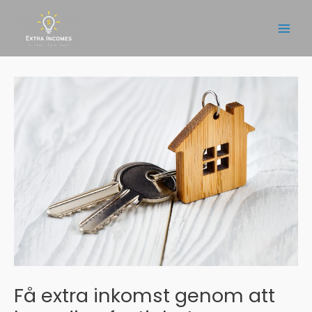
Hoppa
till
Main
innehåll
Men
Få extra inkomst genom att