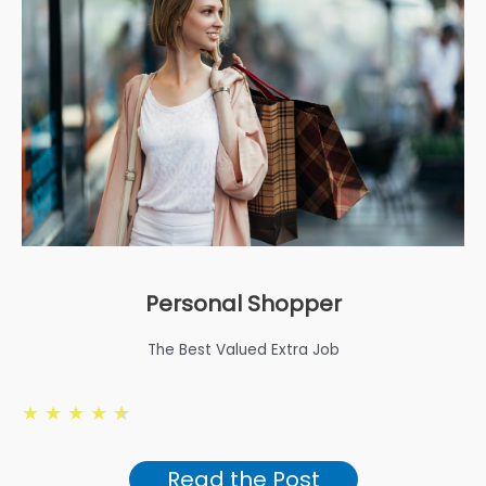
Personal Shopper
The Best Valued Extra Job
★
★
★
★
★
Read the Post