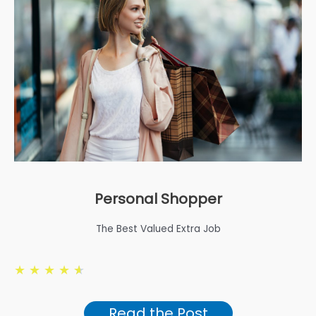
Personal Shopper
The Best Valued Extra Job
★
★
★
★
★
Read the Post