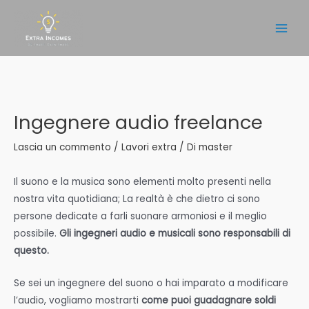
Vai
al
Main
contenuto
Men
Ingegnere audio freelance
Lascia un commento
/
Lavori extra
/ Di
master
Il suono e la musica sono elementi molto presenti nella
nostra vita quotidiana; La realtà è che dietro ci sono
persone dedicate a farli suonare armoniosi e il meglio
possibile.
Gli ingegneri audio e musicali sono responsabili di
questo.
Se sei un ingegnere del suono o hai imparato a modificare
l’audio, vogliamo mostrarti
come puoi guadagnare soldi