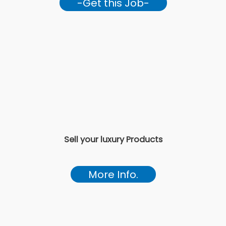
-Get this Job-
Sell your luxury Products
More Info.