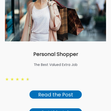
Personal Shopper
The Best Valued Extra Job
★
★
★
★
★
Read the Post