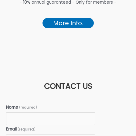
- 10% annual guaranteed - Only for members -
More Info.
CONTACT US
Nome
(required)
Email
(required)