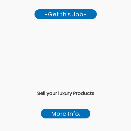
-Get this Job-
Sell your luxury Products
More Info.