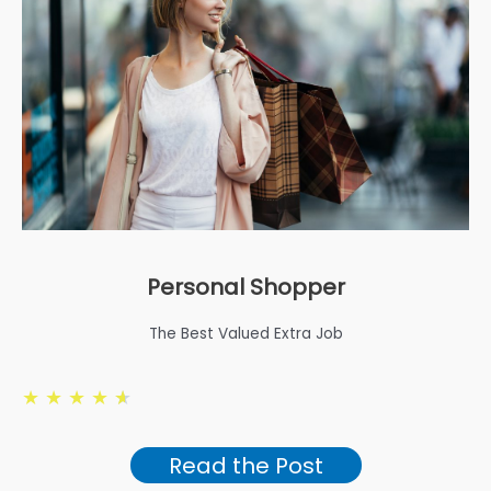
Personal Shopper
The Best Valued Extra Job
★
★
★
★
★
Read the Post