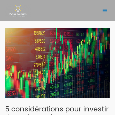
Aller
au
Main
contenu
Men
5 considérations pour investir