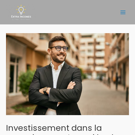
Aller
au
Main
contenu
Men
Investissement dans la