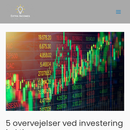
Gå
til
Main
indholdet
Men
5 overvejelser ved investering