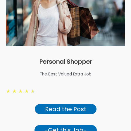
Personal Shopper
The Best Valued Extra Job
★
★
★
★
★
Read the Post
-Get this Job-