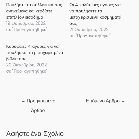
Πουλήστε τα συλλεκτικά σας
Οι 4 καλύτερες αγορές για
αντικείμενα και κερδίστε
να πουλήσετε τα
επιπλέον εισόδημα
μεταχειρισμένα κοσμήματά
19 Οκτωβρίου, 2022
σας
σε "Προ-αγαπήθηκε"
21 Οκτωβρίου, 2022
σε "Προ-αγαπήθηκε"
Κορυφαίες 4 αγορές για να
πουλήσετε τα μεταχειρισμένα
βιβλία σας
20 Οκτωβρίου, 2022
σε "Προ-αγαπήθηκε"
Πλοήγηση
←
Προηγούμενο
Επόμενο Άρθρο
→
άρθρων
Άρθρο
Αφήστε ένα Σχόλιο