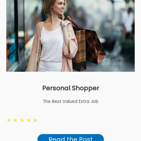
Personal Shopper
The Best Valued Extra Job
★
★
★
★
★
Read the Post