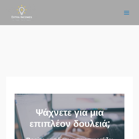
Μετάβαση
στο
Main
περιεχόμενο
Men
Ψάχνετε για μια
επιπλέον δουλειά
;