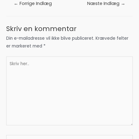
Indlægsnavigation
←
Forrige Indlæg
Næste Indlæg
→
Skriv en kommentar
Din e-mailadresse vil ikke blive publiceret.
Krævede felter
er markeret med
*
Skriv
her..
Dit