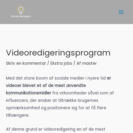
Gå
til
Main
indholdet
Men
Videoredigeringsprogram
Skriv en kommentar
/
Ekstra jobs
/ Af
master
Med det store boom af sociale medier i nyere tid
er
videoer blevet et af de mest anvendte
kommunikationsmidler
fra virksomheder såvel som af
influencers, der ønsker at tiltrække brugernes
opmærksomhed og positionere sig for at få flere
tilhængere.
Af denne grund er videoredigering en af de mest