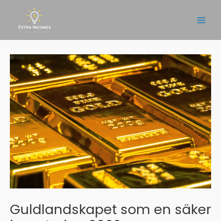
Hoppa
till
Main
innehåll
Men
Guldlandskapet som en säker