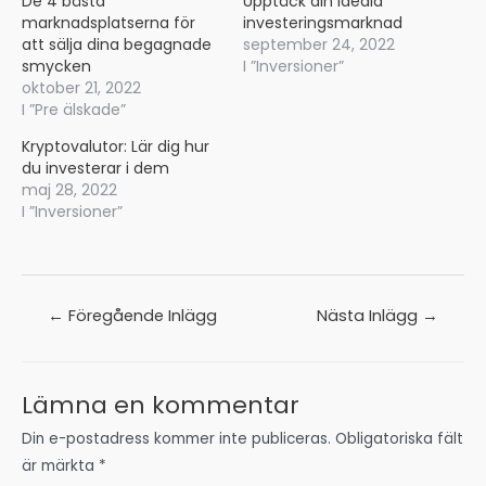
De 4 bästa
Upptäck din ideala
marknadsplatserna för
investeringsmarknad
att sälja dina begagnade
september 24, 2022
smycken
I ”Inversioner”
oktober 21, 2022
I ”Pre älskade”
Kryptovalutor: Lär dig hur
du investerar i dem
maj 28, 2022
I ”Inversioner”
Inläggsnavigering
←
Föregående Inlägg
Nästa Inlägg
→
Lämna en kommentar
Din e-postadress kommer inte publiceras.
Obligatoriska fält
är märkta
*