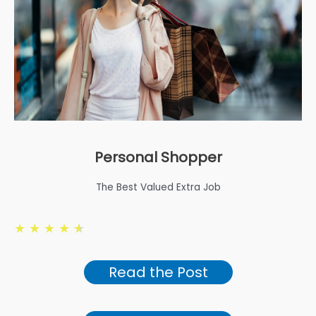
Personal Shopper
The Best Valued Extra Job
★
★
★
★
★
Read the Post