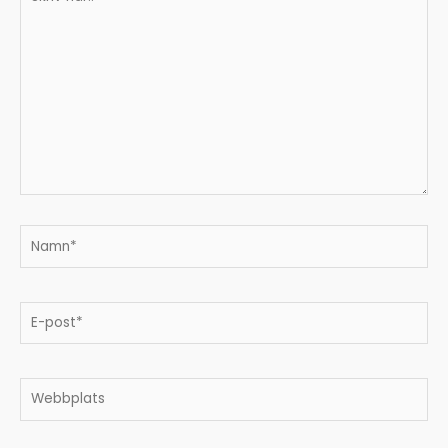
här..
Namn*
E-
post*
Webbplats