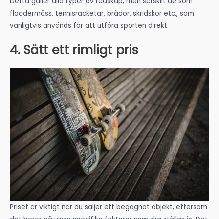
Detta gäller alla typer av redskap, men särskilt de som
fladdermöss, tennisracketar, brädor, skridskor etc., som
vanligtvis används för att utföra sporten direkt.
4. Sätt ett rimligt pris
Priset är viktigt när du säljer ett begagnat objekt, eftersom