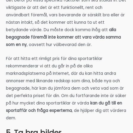
det beror på vissa specifika faktorer som ska ställas in. Det
viktigaste är att det är ett funktionellt, rent och
användbart föremål, vars bevarande är särskilt bra eller är
nästan intakt, så det kommer att kunna ta ut ett
betydande värde. Du måste dock komma ihåg att
alla
begagnade föremål inte kommer att vara värda samma
som en ny
, oavsett hur välbevarad den är.
För att hitta ett rimligt pris för dina sportartiklar
rekommenderar vi att du går in på de olika
marknadsplatserna på Internet, där du kan hitta andra
annonser med liknande redskap som dina, både nya och
begagnade, här kan du jämföra dem och veta vad som är
det perfekta priset för din. Om du fortfarande inte är säker
på hur mycket dina sportartiklar är värda
kan du gå till en
sportaffär och fråga experterna
, de hjälper dig att värdera
dem.
5. Ta bra bilder