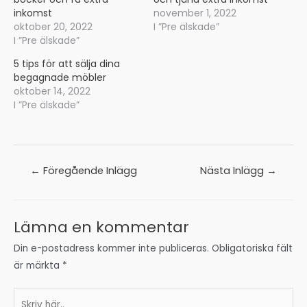
inkomst
november 1, 2022
oktober 20, 2022
I ”Pre älskade”
I ”Pre älskade”
5 tips för att sälja dina
begagnade möbler
oktober 14, 2022
I ”Pre älskade”
Inläggsnavigering
←
Föregående Inlägg
Nästa Inlägg
→
Lämna en kommentar
Din e-postadress kommer inte publiceras.
Obligatoriska fält
är märkta
*
Skriv