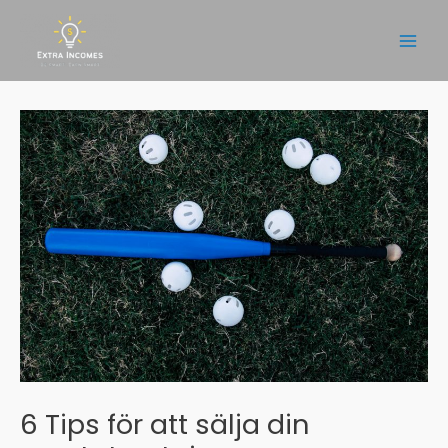
Hoppa
till
Main
innehåll
Men
6 Tips för att sälja din