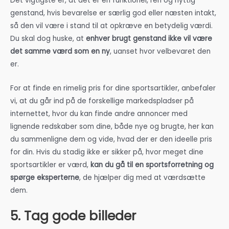
Det vigtigste er, at det er en funktionel, ren og nyttig
genstand, hvis bevarelse er særlig god eller næsten intakt,
så den vil være i stand til at opkræve en betydelig værdi.
Du skal dog huske, at
enhver brugt genstand ikke vil være
det samme værd som en ny
, uanset hvor velbevaret den
er.
For at finde en rimelig pris for dine sportsartikler, anbefaler
vi, at du går ind på de forskellige markedspladser på
internettet, hvor du kan finde andre annoncer med
lignende redskaber som dine, både nye og brugte, her kan
du sammenligne dem og vide, hvad der er den ideelle pris
for din. Hvis du stadig ikke er sikker på, hvor meget dine
sportsartikler er værd,
kan du gå til en sportsforretning og
spørge eksperterne
, de hjælper dig med at værdsætte
dem.
5. Tag gode billeder