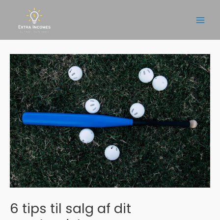
Gå
til
Main
indholdet
Men
6 tips til salg af dit