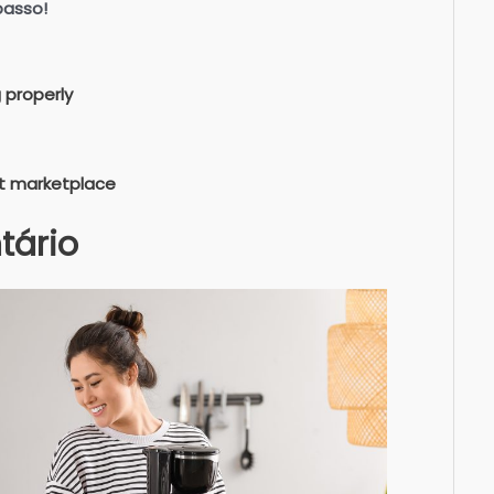
passo!
 properly
et marketplace
tário