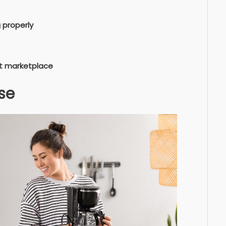
 properly
et marketplace
lse